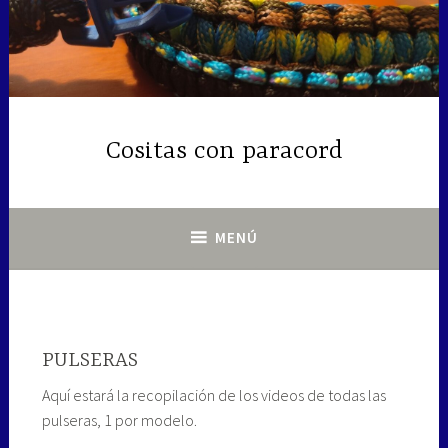
Saltar
al
contenido
Cositas con paracord
MENÚ
PULSERAS
Aquí estará la recopilación de los videos de todas las
pulseras, 1 por modelo.