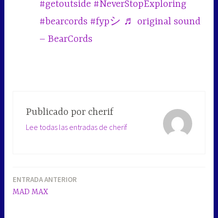
#getoutside
#NeverStopExploring
#bearcords
#fypシ
♬ original sound
– BearCords
Publicado por
cherif
Lee todas las entradas de cherif
ENTRADA ANTERIOR
Navegación
MAD MAX
de
entradas