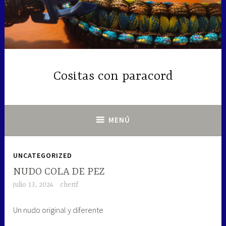
Saltar
al
contenido
Cositas con paracord
MENÚ
UNCATEGORIZED
NUDO COLA DE PEZ
julio 13, 2024
cherif
Un nudo original y diferente