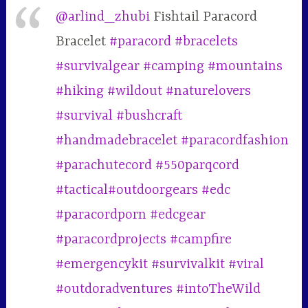
@arlind_zhubi
Fishtail Paracord
Bracelet
#paracord
#bracelets
#survivalgear
#camping
#mountains
#hiking
#wildout
#naturelovers
#survival
#bushcraft
#handmadebracelet
#paracordfashion
#parachutecord
#550parqcord
#tactical
#outdoorgears
#edc
#paracordporn
#edcgear
#paracordprojects
#campfire
#emergencykit
#survivalkit
#viral
#outdoradventures
#intoTheWild